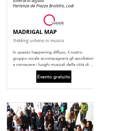
Itinerario diffuso
Partenza da Piazza Broletto, Lodi
MADRIGAL MAP
Trekking urbano in musica
In questo happening diffuso, il nostro 
gruppo vocale accompagnerà gli ascoltatori 
a conoscere i luoghi musicali della città di 
Lodi, le loro sonorità e le loro bellezze 
Evento gratuito
dando voce a una inedita mappa sonora 
della città. 

Con l’accompagnamento di alcuni bellissimi 
madrigali, il gruppo ci porterà sulle tracce di 
alcune storie nascoste del nostro eccellente 
patrimonio artistico e architettonico.