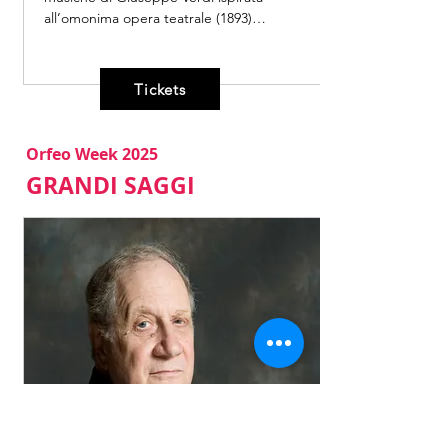
all’omonima opera teatrale (1893)

Falstaff è un burattinaio vecchio e 
scanzonato che, a corto di denaro, escogita 
Tickets
stratagemmi e intrighi per sopravvivere. I 
suoi burattini e marionette, insieme ai 
bambini e alle bambine, ridono e si 
Orfeo Week 2025
divertono davanti ai suoi goffi imbrogli, 
GRANDI SAGGI
aiutandolo poi a rimettere le cose a posto. 
Entriamo così in un mondo senza tempo, 
popolato da maschere, burattini e 
marionette, che richiama le fotografie di 
tempi passati con la vividezza del 
presente.Un mondo in cui tutto è una burla! 
Questo spettacolo offre ai bambini la 
possibilità di sperimentare il teatro nel 
teatro attraverso la tecnica del teatro di 
figura, che utilizza burattini e marionette. 
L’ambiente teatrale sarà uno dei temi 
didattici principali, insieme al gioco, allo 
scherzo, a partire dal quale si potrà riflettere 