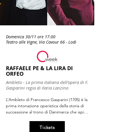
nel 1994 a Torino. Nel 2023 è uscito Abel, il 
suo ultimo romanzo pubblicato da Feltrinelli. 

Il suo ultimo saggio, sempre per Feltrinelli, 
Breve storia eretica della Musica Classica è 
in uscita per settembre 2025.
Domenica 30/11 ore 17:00
Teatro alle Vigne, Via Cavour 66 - Lodi
RAFFAELE PE & LA LIRA DI
ORFEO
Ambleto - La prima italiana dell’opera di F.
Gasparini regia di Ilaria Lanzino
L’Ambleto di Francesco Gasparini (1705) è la 
prima intonazione operistica della storia di 
successione al trono di Danimarca che ispirò 
la nota pièce teatrale di William 
Shakespeare, The Tragedy of Hamlet, Prince 
Tickets
of Denmark. Sebbene il racconto provenga 