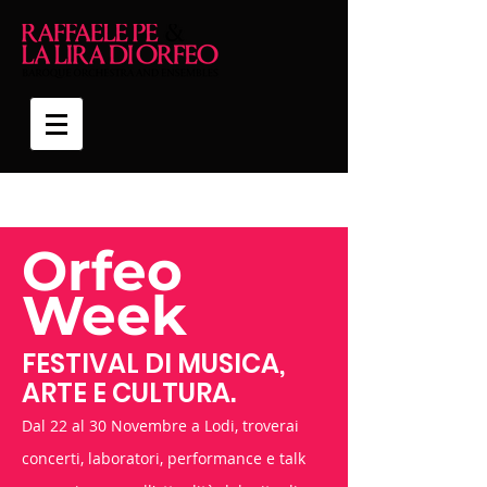
Orfeo
Week
FESTIVAL DI MUSICA,
ARTE E CULTURA.
Dal 22 al 30 Novembre a Lodi, troverai
concerti, laboratori, performance e talk