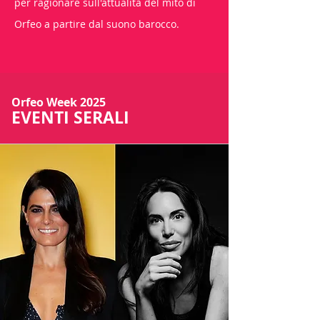
per ragionare sull'attualità del mito di
Orfeo a partire dal suono barocco.
Orfeo Week 2025
EVENTI SERALI