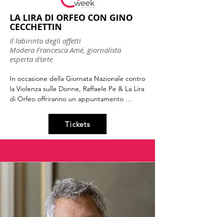
LA LIRA DI ORFEO CON GINO
CECCHETTIN
Il labirinto degli affetti
Modera Francesca Amé, giornalista
esperta d’arte
In occasione della Giornata Nazionale contro 
la Violenza sulle Donne, Raffaele Pe & La Lira 
di Orfeo offriranno un appuntamento 
speciale in cui musica, pensiero, riflessione 
si metteranno a disposizione delle domande 
Tickets
cruciali del nostro tempo sul tema della 
parità di genere, e del modo in cui nel 
passato ed oggi si rappresentano e narrano 
gli affetti. Per discutere in profondità su 
questo ambito abbiamo invitato Gino 
Cecchettin a entrare in dialogo col nostro 
festival sui temi dell'educazione 
sentimentale con la mediazione di Chiara 
Granata, membro della nostra orchestra e 