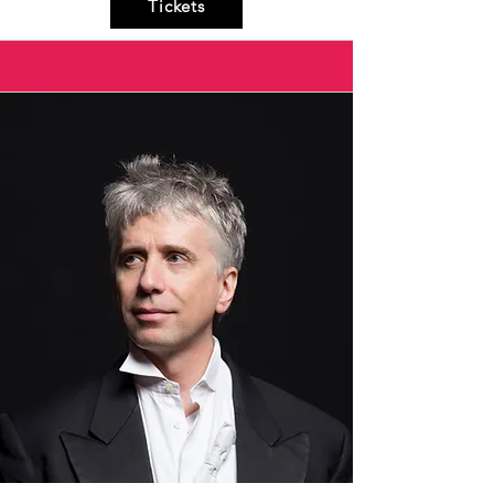
Tickets
trasparenti e acquatiche di Debussy, la 
delicatezza dei notturni di John Field e il 
vento infuriato di alcuni preludi di Chopin. 

Incontreremo Baudelaire per il quale il 
partire è ricerca incessante di un’altra 
dimensione, Whitman che ne fa una 
possibilità di conoscenza e di 
innamoramento e naturalmente Stevenson 
poeta del viaggio per eccellenza, e poi 
Cendras e Dickinson, fino ad arrivare 
all’archetipo del viaggio che è quello 
descritto nell’Odissea, dove l’eroe naufrago 
dopo tanto peregrinare si ricongiunge con 
se stesso solo una volta tornato a casa. 
Anche l’Ulisse di Dante trova il senso ultimo 
nel tornare, ma a differenza del poema 
omerico il ritorno a Itaca non lo appaga 
pienamente: si rimette in mare in tarda età 
insieme ai suoi compagni, spingendosi oltre 
le Colonne d’Ercole, verso la montagna del 
Purgatorio, verso confini che nessuno aveva 