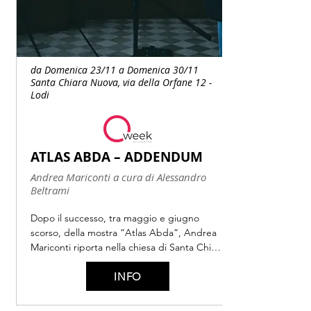
Libretto di Apostolo Zeno e Pietro Pariati

Testi di Ilaria Lanzino tratti da William 
Shakespeare

da Domenica 23/11 a Domenica 30/11
Regia Ilaria Lanzino

Santa Chiara Nuova, via della Orfane 12 -
Lodi
Set AIVOX

Disegno Luci Ilaria Lanzino

Costumi Sara Marcucci

ATLAS ABDA – ADDENDUM
Personaggi e interpreti

Andrea Mariconti a cura di Alessandro
Beltrami
Amleto Raffaele Pe / Ilaria Genatiempo*

Dopo il successo, tra maggio e giugno 
Ofelia Francesca Lombardi Mazzulli / Chiara 
scorso, della mostra “Atlas Abda”, Andrea 
Sarcona*

Mariconti riporta nella chiesa di Santa Chiara 
Nuova, con una nuova, inedita 
Laerte Maayan Licht / Rosy Bonfiglio*

INFO
configurazione, le sculture in bronzo a cera 
persa della serie Naeuma-Antimatter, opere 
Gertrude Valentina Mastrangelo / Carlotta 
in cui si incrociano memorie arcaiche e 